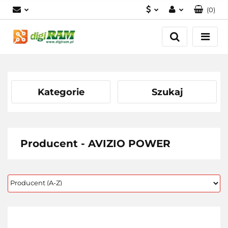
(
0
)
PLN
Zaloguj się
Zarejestruj się
USD
Dodaj zgłoszenie
EUR
Kategorie
Szukaj
Producent - AVIZIO POWER