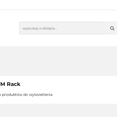
TORING
AUDIO-VIDEO
PROJEKTORY
M
MONITORING
AUDIO-VIDEO
PROJEKTORY
MO
k
M Rack
k produktów do wyświetlenia