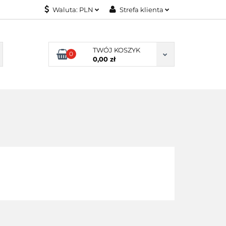
Waluta:
PLN
Strefa klienta
ONITORY
PLN
Zaloguj się
USD
Zarejestruj się
TWÓJ KOSZYK
0
0,00 zł
EUR
Dodaj zgłoszenie
NITORY