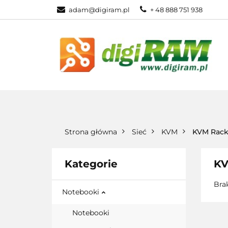
adam@digiram.pl
+ 48 888 751 938
SIEĆ
MONI
WSZYSTKIE KATEGORIE
SIEĆ
Strona główna
Sieć
KVM
KVM Rac
Kategorie
KV
Bra
Notebooki
Notebooki