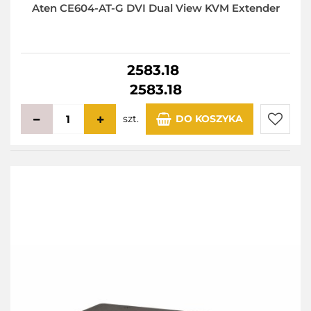
Aten CE604-AT-G DVI Dual View KVM Extender
2583.18
2583.18
szt.
DO KOSZYKA
Do
przecho