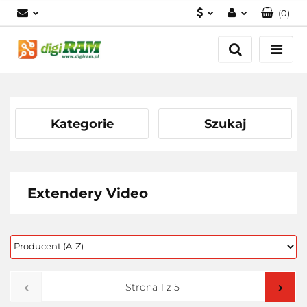
(
0
)
PLN
Zaloguj się
Zarejestruj się
USD
Dodaj zgłoszenie
EUR
Kategorie
Szukaj
Extendery Video