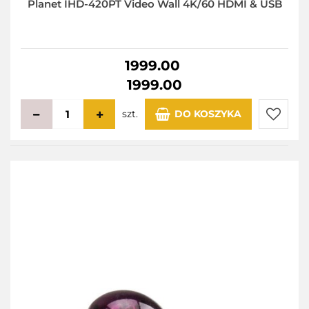
Planet IHD-420PT Video Wall 4K/60 HDMI & USB
1999.00
1999.00
szt.
DO KOSZYKA
Do
przecho