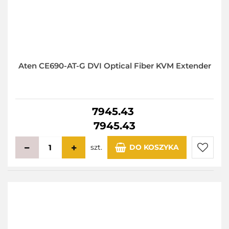
Aten CE690-AT-G DVI Optical Fiber KVM Extender
7945.43
7945.43
szt.
DO KOSZYKA
Do
przecho