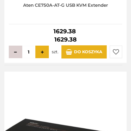
Aten CE750A-AT-G USB KVM Extender
1629.38
1629.38
szt.
DO KOSZYKA
Do
przecho