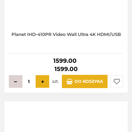
Planet IHD-410PR Video Wall Ultra 4K HDMI/USB
1599.00
1599.00
szt.
DO KOSZYKA
Do
przecho