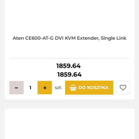
Aten CE600-AT-G DVI KVM Extender, Single Link
1859.64
1859.64
szt.
DO KOSZYKA
Do
przecho