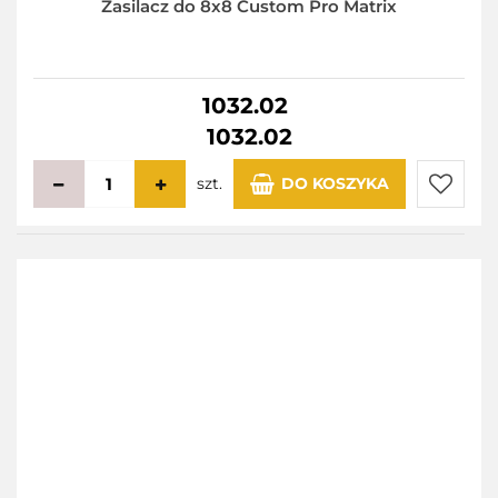
Zasilacz do 8x8 Custom Pro Matrix
1032.02
1032.02
szt.
DO KOSZYKA
Do
przecho