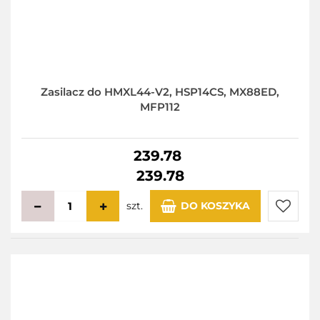
Zasilacz do HMXL44-V2, HSP14CS, MX88ED,
MFP112
239.78
239.78
szt.
DO KOSZYKA
Do
przecho