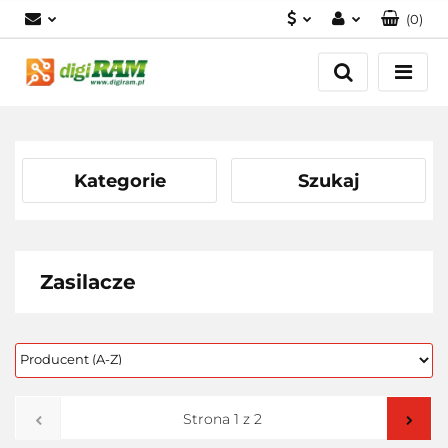
(
0
)
PLN
Zaloguj się
Zarejestruj się
USD
Dodaj zgłoszenie
EUR
Kategorie
Szukaj
Zasilacze