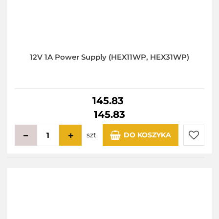
12V 1A Power Supply (HEX11WP, HEX31WP)
145.83
145.83
szt.
DO KOSZYKA
Do
przecho