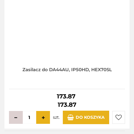
Zasilacz do DA44AU, IP50HD, HEX70SL
173.87
173.87
szt.
DO KOSZYKA
Do