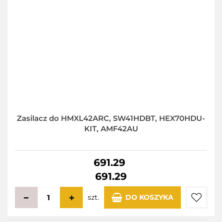
Zasilacz do HMXL42ARC, SW41HDBT, HEX70HDU-
KIT, AMF42AU
691.29
691.29
szt.
DO KOSZYKA
Do