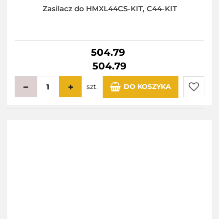
Zasilacz do HMXL44CS-KIT, C44-KIT
504.79
504.79
szt.
DO KOSZYKA
Do
przecho