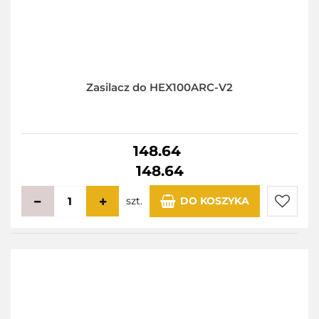
Zasilacz do HEX100ARC-V2
148.64
148.64
szt.
DO KOSZYKA
Do
przecho