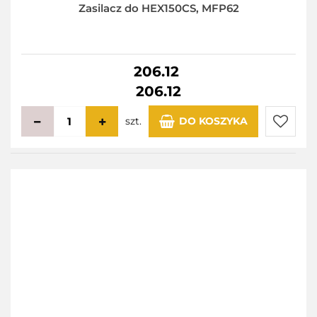
Zasilacz do HEX150CS, MFP62
206.12
206.12
szt.
DO KOSZYKA
Do
przecho