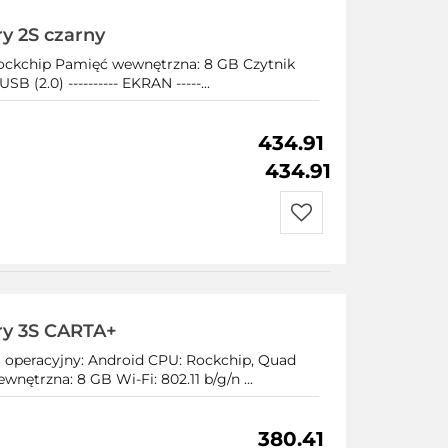
y 2S czarny
 Rockchip Pamięć wewnętrzna: 8 GB Czytnik
 (2.0) ---------- EKRAN -----...
434.91
434.91
Do
przechowalni
ry 3S CARTA+
m operacyjny: Android CPU: Rockchip, Quad
ętrzna: 8 GB Wi-Fi: 802.11 b/g/n ...
380.41