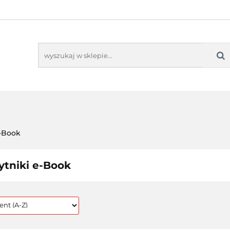
TORING
AUDIO-VIDEO
PROJEKTORY
M
MONITORING
AUDIO-VIDEO
PROJEKTORY
MO
e-Book
ytniki e-Book