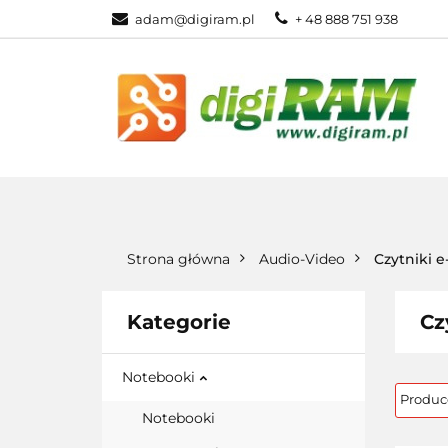
adam@digiram.pl
+ 48 888 751 938
SIEĆ
MONI
WSZYSTKIE KATEGORIE
SIEĆ
Strona główna
Audio-Video
Czytniki 
Kategorie
Cz
Notebooki
Notebooki