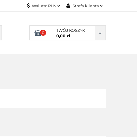
Waluta:
PLN
Strefa klienta
ONITORY
PLN
Zaloguj się
USD
Zarejestruj się
TWÓJ KOSZYK
0
0,00 zł
EUR
Dodaj zgłoszenie
NITORY