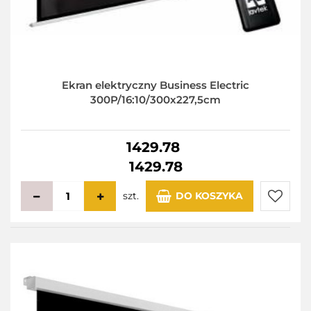
Ekran elektryczny Business Electric
300P/16:10/300x227,5cm
1429.78
1429.78
szt.
DO KOSZYKA
Do
przecho