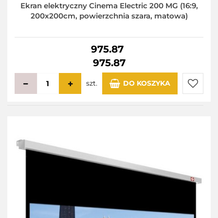
Ekran elektryczny Cinema Electric 200 MG (16:9,
200x200cm, powierzchnia szara, matowa)
975.87
975.87
szt.
DO KOSZYKA
Do
przecho