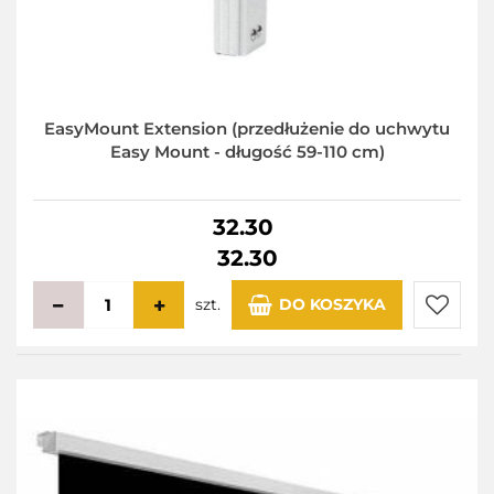
EasyMount Extension (przedłużenie do uchwytu
Easy Mount - długość 59-110 cm)
32.30
32.30
szt.
DO KOSZYKA
Do
przecho