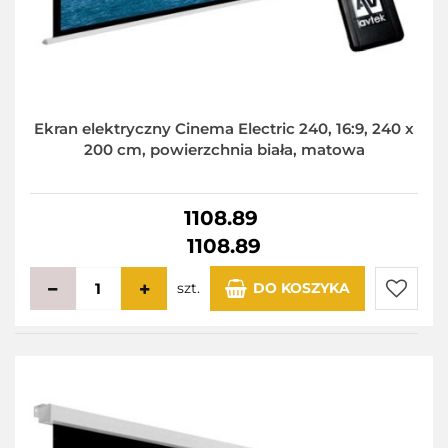
Ekran elektryczny Cinema Electric 240, 16:9, 240 x
200 cm, powierzchnia biała, matowa
1108.89
1108.89
szt.
DO KOSZYKA
Do
przecho