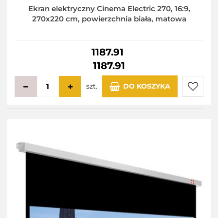
Ekran elektryczny Cinema Electric 270, 16:9,
270x220 cm, powierzchnia biała, matowa
1187.91
1187.91
szt.
DO KOSZYKA
Do
przecho