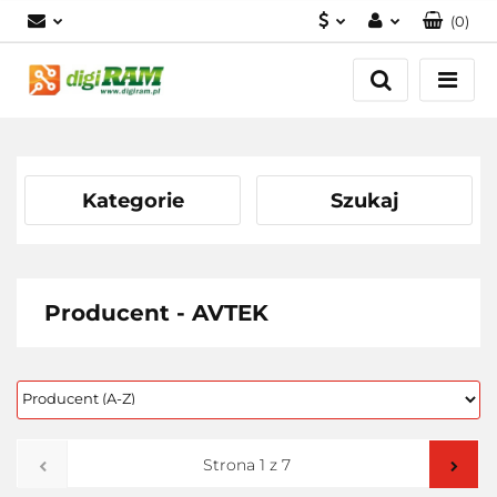
(
0
)
PLN
Zaloguj się
Zarejestruj się
USD
Dodaj zgłoszenie
EUR
Kategorie
Szukaj
Producent - AVTEK