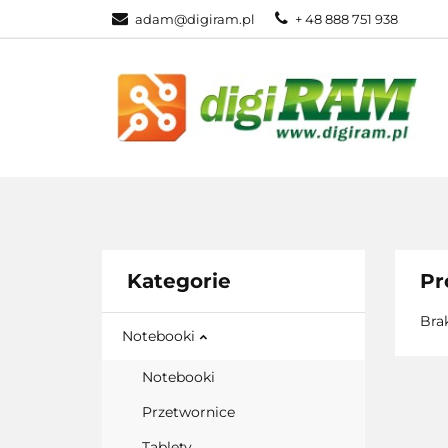
adam@digiram.pl
+ 48 888 751 938
SIEĆ
MONI
WSZYSTKIE KATEGORIE
SIEĆ
Kategorie
Pr
Bra
Notebooki
Notebooki
Przetwornice
Tablety