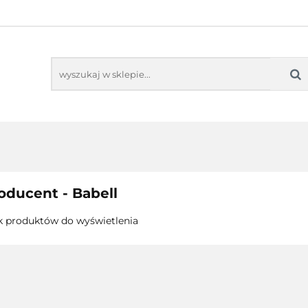
TORING
AUDIO-VIDEO
PROJEKTORY
M
MONITORING
AUDIO-VIDEO
PROJEKTORY
MO
oducent - Babell
k produktów do wyświetlenia