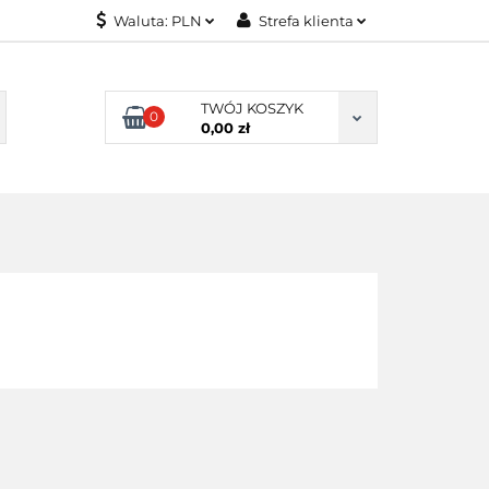
Waluta:
PLN
Strefa klienta
ONITORY
PLN
Zaloguj się
USD
Zarejestruj się
TWÓJ KOSZYK
0
0,00 zł
EUR
Dodaj zgłoszenie
NITORY