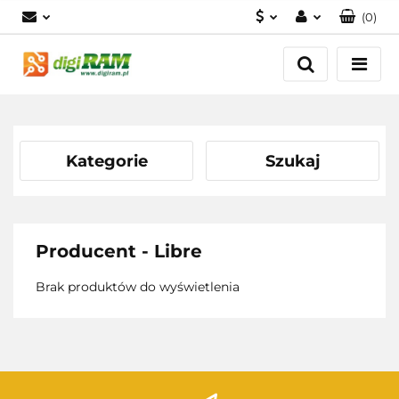
(
0
)
PLN
Zaloguj się
Zarejestruj się
USD
Dodaj zgłoszenie
EUR
Kategorie
Szukaj
Producent - Libre
Brak produktów do wyświetlenia