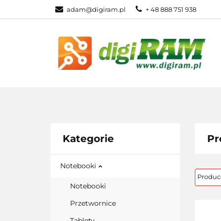
adam@digiram.pl
+ 48 888 751 938
SIEĆ
MONI
WSZYSTKIE KATEGORIE
SIEĆ
Kategorie
Pr
Notebooki
Notebooki
Przetwornice
Tablety