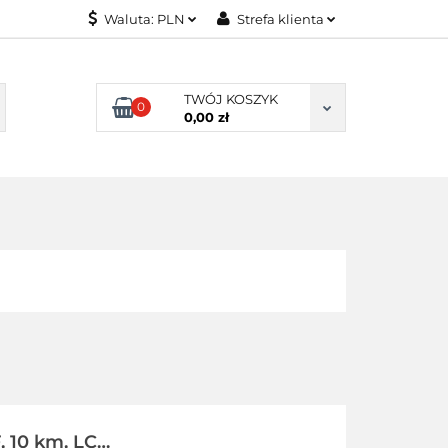
Waluta:
PLN
Strefa klienta
ONITORY
PLN
Zaloguj się
USD
Zarejestruj się
TWÓJ KOSZYK
0
0,00 zł
EUR
Dodaj zgłoszenie
NITORY
 10 km, LC