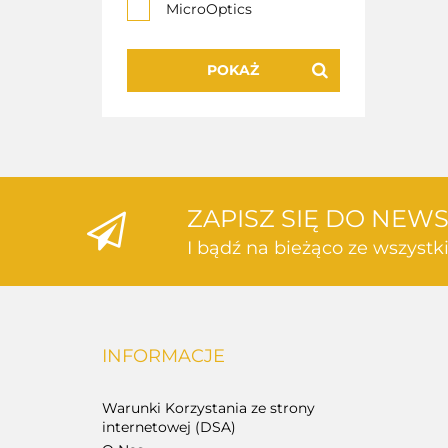
MicroOptics
POKAŻ
ZAPISZ SIĘ DO NEW
I bądź na bieżąco ze wszyst
INFORMACJE
Warunki Korzystania ze strony
internetowej (DSA)