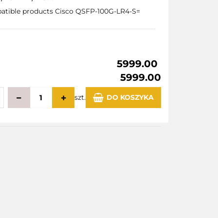
co QSFP-100G-
patible products Cisco QSFP-100G-LR4-S=
5999.00
5999.00
szt.
DO KOSZYKA
echowalni