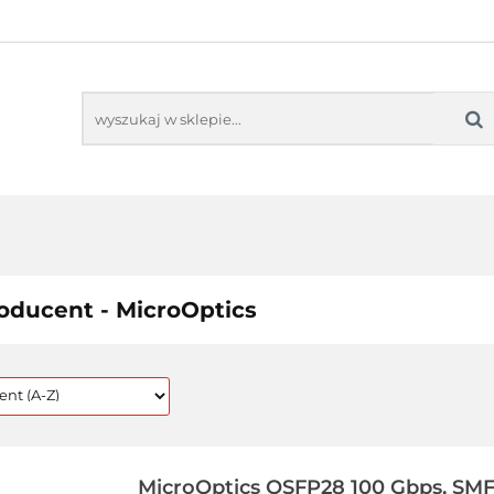
TORING
AUDIO-VIDEO
PROJEKTORY
M
MONITORING
AUDIO-VIDEO
PROJEKTORY
MO
oducent - MicroOptics
MicroOptics QSFP28 100 Gbps, SMF,