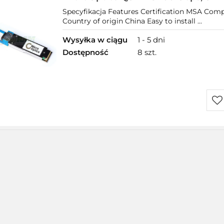
Duplex, DOM, Compatible with Cis
Specyfikacja Features Certification MSA Com
LR4-S
Country of origin China Easy to install ...
Wysyłka w ciągu
1 - 5 dni
Dostępność
8 szt.
Do
prz