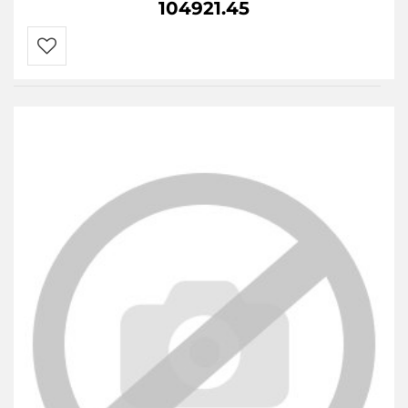
104921.45
Do
przechowalni