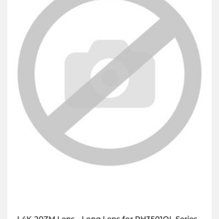
L4K-20ZM Lens - Long Lens for PH3501QL Series -