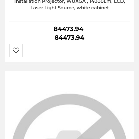
Installation Projector, WUXGA , 14000Lm, LCD,
Laser Light Source, white cabinet
84473.94
84473.94
Do
przechowalni