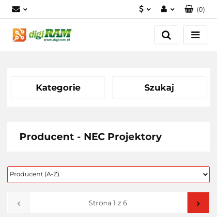
(
0
)
PLN
Zaloguj się
Zarejestruj się
USD
Dodaj zgłoszenie
EUR
Kategorie
Szukaj
Producent - NEC Projektory