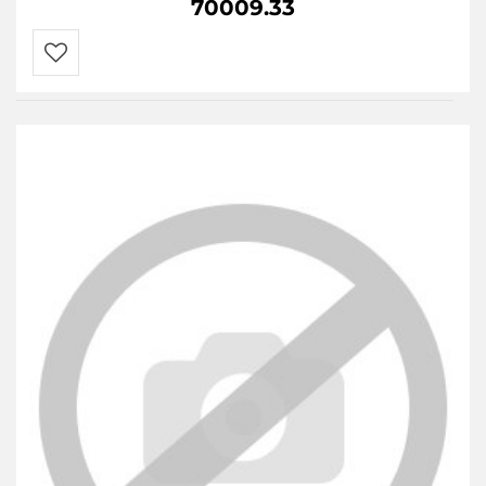
70009.33
Do
przechowalni