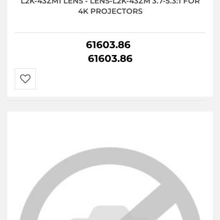
L2K-43ZM1 LENS - LENS-L2K-43ZM 3.7-5.3:1 FOR
4K PROJECTORS
61603.86
61603.86
Do
przechowalni