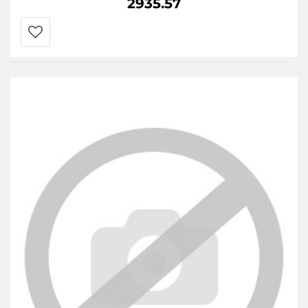
2935.57
Do
przechowalni