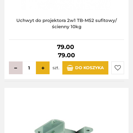
Uchwyt do projektora 2w1 TB-M52 sufitowy/
ścienny 10kg
79.00
79.00
szt.
DO KOSZYKA
Do
przecho