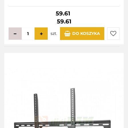
59.61
59.61
szt.
DO KOSZYKA
Do
przecho