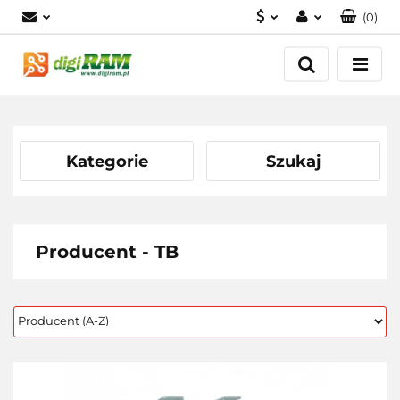
(
0
)
PLN
Zaloguj się
Zarejestruj się
USD
Dodaj zgłoszenie
EUR
Kategorie
Szukaj
Producent - TB