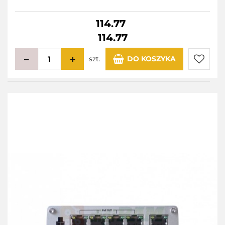
114.77
114.77
szt.
DO KOSZYKA
Do
przecho