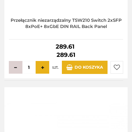
Przełącznik niezarządzalny TSW210 Switch 2xSFP
8xPoE+ 8xGbE DIN RAIL Back Panel
289.61
289.61
szt.
DO KOSZYKA
Do
przecho