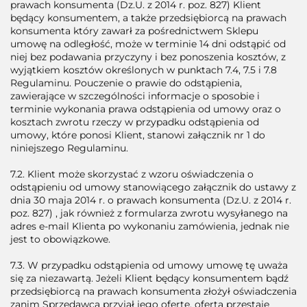
prawach konsumenta (Dz.U. z 2014 r. poz. 827) Klient
będący konsumentem, a także przedsiębiorcą na prawach
konsumenta który zawarł za pośrednictwem Sklepu
umowę na odległość, może w terminie 14 dni odstąpić od
niej bez podawania przyczyny i bez ponoszenia kosztów, z
wyjątkiem kosztów określonych w punktach 7.4, 7.5 i 7.8
Regulaminu. Pouczenie o prawie do odstąpienia,
zawierające w szczególności informacje o sposobie i
terminie wykonania prawa odstąpienia od umowy oraz o
kosztach zwrotu rzeczy w przypadku odstąpienia od
umowy, które ponosi Klient, stanowi załącznik nr 1 do
niniejszego Regulaminu.
7.2. Klient może skorzystać z wzoru oświadczenia o
odstąpieniu od umowy stanowiącego załącznik do ustawy z
dnia 30 maja 2014 r. o prawach konsumenta (Dz.U. z 2014 r.
poz. 827) , jak również z formularza zwrotu wysyłanego na
adres e-mail Klienta po wykonaniu zamówienia, jednak nie
jest to obowiązkowe.
7.3. W przypadku odstąpienia od umowy umowę tę uważa
się za niezawartą. Jeżeli Klient będący konsumentem bądź
przedsiębiorcą na prawach konsumenta złożył oświadczenia
zanim Sprzedawca przyjął jego ofertę, oferta przestaje