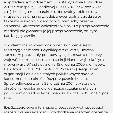
a Sprzedawcą zgodnie z art. 36 ustawy z dnia 15 grudnia
2000 r. o Inspekcji Handlowej (Dz.U. 2001 nr 4 poz. 25 ze
zm.). Mediacja ma charakter dobrowolny (obie strony
muszą wyrazić na nią zgodę), a ewentualna ugoda stron
także musi być wynikiem zgody pomiędzy obiema
stronami. Skuteczne wniesienie wniosku o przeprowadzenie
mediacji nie gwarantuje jej przeprowadzenia, ani tym
bardziej jej wyniku.
8.3. Klient ma również możliwość zwrócenie się o
rozstrzygnięcie sporu wynikłego z zawartej umowy
sprzedaży przez stały polubowny sąd konsumencki przy
wojewódzkim inspektorze Inspekcji Handlowej, o którym
mowa w art. 37 ustawy z dnia 15 grudnia 2000 r. o Inspekcji
Handlowej (Dz.U. 2001 nr 4 poz. 25 ze zm.). Regulamin
organizacji i działania stałych polubownych sądów
konsumenckich określa Rozporządzenie Ministra
Sprawiedliwości z dnia 25 września 2001 r. w sprawie
określenia regulaminu organizacji i działania stałych
polubownych sądów konsumenckich (Dz.U. 2001, nr 113, poz.
1214).
8.4. Szczegółowe informacje o pozasądowych sposobach
rozpatrywania reklamacji i dochodzenia roszczeń dostępne