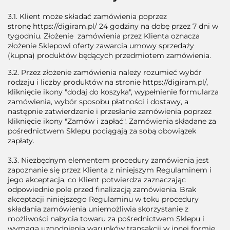
3.1. Klient może składać zamówienia poprzez
stronę https://digiram.pl/ 24 godziny na dobę przez 7 dni w
tygodniu. Złożenie zamówienia przez Klienta oznacza
złożenie Sklepowi oferty zawarcia umowy sprzedaży
(kupna) produktów będących przedmiotem zamówienia.
3.2. Przez złożenie zamówienia należy rozumieć wybór
rodzaju i liczby produktów na stronie https://digiram.pl/,
kliknięcie ikony "dodaj do koszyka", wypełnienie formularza
zamówienia, wybór sposobu płatności i dostawy, a
następnie zatwierdzenie i przesłanie zamówienia poprzez
kliknięcie ikony "Zamów i zapłać". Zamówienia składane za
pośrednictwem Sklepu pociągają za sobą obowiązek
zapłaty.
3.3. Niezbędnym elementem procedury zamówienia jest
zapoznanie się przez Klienta z niniejszym Regulaminem i
jego akceptacja, co Klient potwierdza zaznaczając
odpowiednie pole przed finalizacją zamówienia. Brak
akceptacji niniejszego Regulaminu w toku procedury
składania zamówienia uniemożliwia skorzystanie z
możliwości nabycia towaru za pośrednictwem Sklepu i
wymaga uzgodnienia warunków transakcji w innej formie.