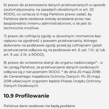
6) prawo do przenoszenia danych przetwarzanych w sposób
zautomatyzowany na zasadach określonych w art. 20
RODO, co oznacza iż̇ mają Państwo prawo zadać́, by
Państwa dane osobowe zostały przesłane przez nas
bezpośrednio innemu administratorowi, o ile jest to
technicznie możliwe.
7) prawo do cofnięcia zgody w dowolnym momencie bez
wpływu na zgodność́ z prawem przetwarzania, którego
dokonano na podstawie zgody przed jej cofnięciem (jeżeli
przetwarzanie odbywa się̨ na podstawie art. 6 ust. 1 lit. a) lub
art. 9 ust. 2 lit. a RODO);
8) prawo do wniesienia skargi do organu nadzorczego* – o
ile uznają̨ Państwo, ze przetwarzanie danych osobowych
odbywa się̨ z naruszeniem RODO. * do dnia 25 maja 2018r.
do Generalnego Inspektora Ochrony Danych. Po 25 maja
2018 właściwym organem będzie Prezes Urzędu Ochrony
Danych Osobowych.
10.9 Profilowanie
Państwa dane osobowe nie będą ̨poddane