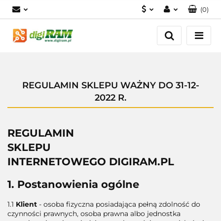
(
0
)
PLN
Zaloguj się
Zarejestruj się
USD
Dodaj zgłoszenie
EUR
REGULAMIN SKLEPU WAŻNY DO 31-12-
2022 R.
REGULAMIN
SKLEPU
INTERNETOWEGO DIGIRAM.PL
1. Postanowienia ogólne
1.1
Klient
- osoba fizyczna posiadająca pełną zdolność do
czynności prawnych, osoba prawna albo jednostka