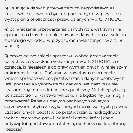
3) usunięcia danych przetwarzanych bezpodstawnie i
bezprawnie (prawo do bycia zapomnianym) w przypadku
wystąpienia okoliczności przewidzianych w art. 17 RODO;
4) ograniczenia przetwarzania danych (tzn. wstrzymanie
operacji na danych lub nieusuwanie danych - stosownie do
złożonego wniosku) w przypadkach wskazanych w art. 18
RODO;
5) prawo do wniesienia sprzeciwu wobec przetwarzania
danych w przypadkach wskazanych w art. 21 RODO, co
oznacza, iż̇ niezależnie od praw wymienionych w niniejszym
dokumencie mogą̨ Państwo w dowolnym momencie
wnieść́ sprzeciw wobec przetwarzania danych osobowych,
jeśli podstawa ̨wykorzystania danych jest nasz prawnie
uzasadniony interes lub interes publiczny. W takiej sytuacji,
po rozpatrzeniu Państwa wniosku nie będziemy już̇ mogli
przetwarzać́ Państwa danych osobowych objętych
sprzeciwem, chyba że wykażemy istnienie ważnych prawnie
uzasadnionych podstaw do przetwarzania, nadrzędnych
wobec interesów, praw i wolności osoby, której dane
dotyczą̨, lub podstaw do ustalenia, dochodzenia lub obrony
roszczeń́.