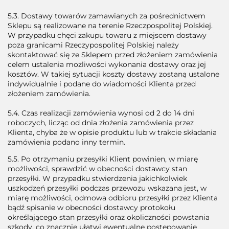
5.3. Dostawy towarów zamawianych za pośrednictwem
Sklepu są realizowane na terenie Rzeczpospolitej Polskiej.
W przypadku chęci zakupu towaru z miejscem dostawy
poza granicami Rzeczypospolitej Polskiej należy
skontaktować się ze Sklepem przed złożeniem zamówienia
celem ustalenia możliwości wykonania dostawy oraz jej
kosztów. W takiej sytuacji koszty dostawy zostaną ustalone
indywidualnie i podane do wiadomości Klienta przed
złożeniem zamówienia.
5.4. Czas realizacji zamówienia wynosi od 2 do 14 dni
roboczych, licząc od dnia złożenia zamówienia przez
Klienta, chyba że w opisie produktu lub w trakcie składania
zamówienia podano inny termin.
5.5. Po otrzymaniu przesyłki Klient powinien, w miarę
możliwości, sprawdzić w obecności dostawcy stan
przesyłki. W przypadku stwierdzenia jakichkolwiek
uszkodzeń przesyłki podczas przewozu wskazana jest, w
miarę możliwości, odmowa odbioru przesyłki przez Klienta
bądź spisanie w obecności dostawcy protokołu
określającego stan przesyłki oraz okoliczności powstania
szkody, co znacznie ułatwi ewentualne postępowanie