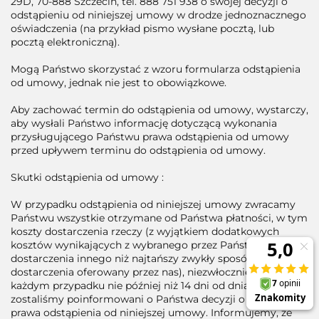
29D, 70-888 Szczecin, tel. 888 751 938 o swojej decyzji o
odstąpieniu od niniejszej umowy w drodze jednoznacznego
oświadczenia (na przykład pismo wysłane pocztą, lub
pocztą elektroniczną).
Mogą Państwo skorzystać z wzoru formularza odstąpienia
od umowy, jednak nie jest to obowiązkowe.
Aby zachować termin do odstąpienia od umowy, wystarczy,
aby wysłali Państwo informację dotyczącą wykonania
przysługującego Państwu prawa odstąpienia od umowy
przed upływem terminu do odstąpienia od umowy.
Skutki odstąpienia od umowy :
W przypadku odstąpienia od niniejszej umowy zwracamy
Państwu wszystkie otrzymane od Państwa płatności, w tym
koszty dostarczenia rzeczy (z wyjątkiem dodatkowych
kosztów wynikających z wybranego przez Państwa sposobu
dostarczenia innego niż najtańszy zwykły sposób
dostarczenia oferowany przez nas), niezwłocznie, a w
każdym przypadku nie później niż 14 dni od dnia, w którym
zostaliśmy poinformowani o Państwa decyzji o wykonaniu
prawa odstąpienia od niniejszej umowy. Informujemy, że