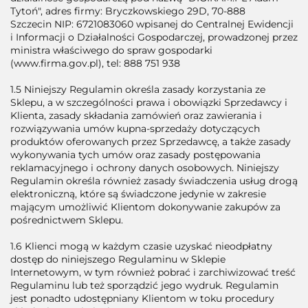
Tytoń", adres firmy: Bryczkowskiego 29D, 70-888
Szczecin NIP: 6721083060 wpisanej do Centralnej Ewidencji
i Informacji o Działalności Gospodarczej, prowadzonej przez
ministra właściwego do spraw gospodarki
(www.firma.gov.pl), tel: 888 751 938
1.5 Niniejszy Regulamin określa zasady korzystania ze
Sklepu, a w szczególności prawa i obowiązki Sprzedawcy i
Klienta, zasady składania zamówień oraz zawierania i
rozwiązywania umów kupna-sprzedaży dotyczących
produktów oferowanych przez Sprzedawcę, a także zasady
wykonywania tych umów oraz zasady postępowania
reklamacyjnego i ochrony danych osobowych. Niniejszy
Regulamin określa również zasady świadczenia usług drogą
elektroniczną, które są świadczone jedynie w zakresie
mającym umożliwić Klientom dokonywanie zakupów za
pośrednictwem Sklepu.
1.6 Klienci mogą w każdym czasie uzyskać nieodpłatny
dostęp do niniejszego Regulaminu w Sklepie
Internetowym, w tym również pobrać i zarchiwizować treść
Regulaminu lub też sporządzić jego wydruk. Regulamin
jest ponadto udostępniany Klientom w toku procedury