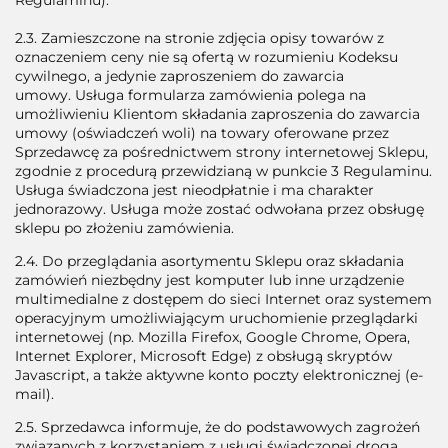
Regulaminu).
2.3. Zamieszczone na stronie zdjęcia opisy towarów z
oznaczeniem ceny nie są ofertą w rozumieniu Kodeksu
cywilnego, a jedynie zaproszeniem do zawarcia
umowy. Usługa formularza zamówienia polega na
umożliwieniu Klientom składania zaproszenia do zawarcia
umowy (oświadczeń woli) na towary oferowane przez
Sprzedawcę za pośrednictwem strony internetowej Sklepu,
zgodnie z procedurą przewidzianą w punkcie 3 Regulaminu.
Usługa świadczona jest nieodpłatnie i ma charakter
jednorazowy. Usługa może zostać odwołana przez obsługę
sklepu po złożeniu zamówienia.
2.4. Do przeglądania asortymentu Sklepu oraz składania
zamówień niezbędny jest komputer lub inne urządzenie
multimedialne z dostępem do sieci Internet oraz systemem
operacyjnym umożliwiającym uruchomienie przeglądarki
internetowej (np. Mozilla Firefox, Google Chrome, Opera,
Internet Explorer, Microsoft Edge) z obsługą skryptów
Javascript, a także aktywne konto poczty elektronicznej (e-
mail).
2.5. Sprzedawca informuje, że do podstawowych zagrożeń
związanych z korzystaniem z usługi świadczonej drogą