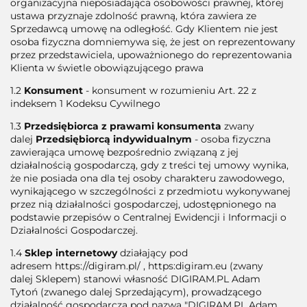
organizacyjna nieposiadająca osobowości prawnej, której
ustawa przyznaje zdolność prawną, która zawiera ze
Sprzedawcą umowę na odległość. Gdy Klientem nie jest
osoba fizyczna domniemywa się, że jest on reprezentowany
przez przedstawiciela, upoważnionego do reprezentowania
Klienta w świetle obowiązującego prawa
1.2
Konsument
- konsument w rozumieniu Art. 22 z
indeksem 1 Kodeksu Cywilnego
1.3
Przedsiębiorca z prawami konsumenta
zwany
dalej
Przedsiębiorcą indywidualnym
- osoba fizyczna
zawierająca umowę bezpośrednio związaną z jej
działalnością gospodarczą, gdy z treści tej umowy wynika,
że nie posiada ona dla tej osoby charakteru zawodowego,
wynikającego w szczególności z przedmiotu wykonywanej
przez nią działalności gospodarczej, udostępnionego na
podstawie przepisów o Centralnej Ewidencji i Informacji o
Działalności Gospodarczej.
1.4
Sklep internetowy
działający pod
adresem https://digiram.pl/ , https:digiram.eu (zwany
dalej Sklepem) stanowi własność DIGIRAM.PL Adam
Tytoń (zwanego dalej Sprzedającym), prowadzącego
działalność gospodarczą pod nazwą "DIGIRAM.PL Adam